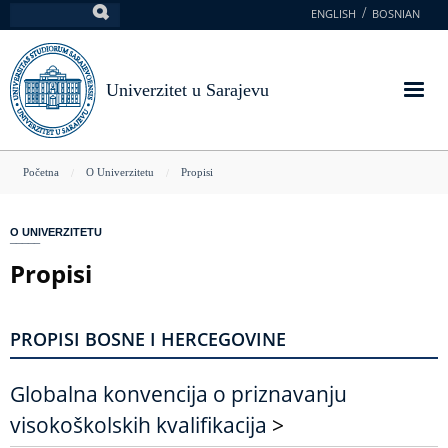
Skoči
ENGLISH
BOSNIAN
Pretraga
na
glavni
sadržaj
Univerzitet u Sarajevu
You
Početna
O Univerzitetu
Propisi
are
here
O UNIVERZITETU
Propisi
PROPISI BOSNE I HERCEGOVINE
Globalna konvencija o priznavanju
visokoškolskih kvalifikacija
>