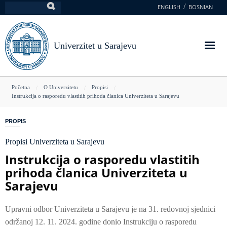
Skoči
ENGLISH
BOSNIAN
Pretraga
na
glavni
sadržaj
Univerzitet u Sarajevu
You
Početna
O Univerzitetu
Propisi
Instrukcija o rasporedu vlastitih prihoda članica Univerziteta u Sarajevu
are
here
PROPIS
Propisi Univerziteta u Sarajevu
Instrukcija o rasporedu vlastitih
prihoda članica Univerziteta u
Sarajevu
Upravni odbor Univerziteta u Sarajevu je na 31. redovnoj sjednici
održanoj 12. 11. 2024. godine donio Instrukciju o rasporedu