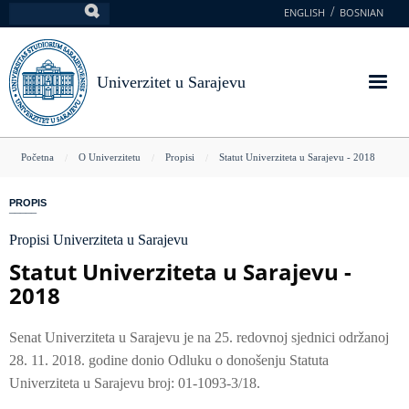
Skoči
ENGLISH
BOSNIAN
Pretraga
na
glavni
sadržaj
Univerzitet u Sarajevu
You
Početna
O Univerzitetu
Propisi
Statut Univerziteta u Sarajevu - 2018
are
PROPIS
here
Propisi Univerziteta u Sarajevu
Statut Univerziteta u Sarajevu -
2018
Senat Univerziteta u Sarajevu je na 25. redovnoj sjednici održanoj
28. 11. 2018. godine donio Odluku o donošenju Statuta
Univerziteta u Sarajevu broj: 01-1093-3/18.