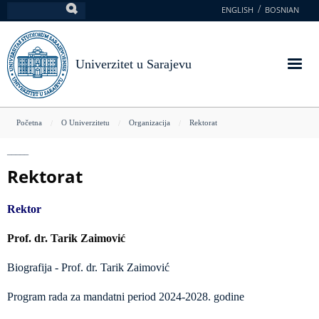
Skoči
ENGLISH
BOSNIAN
Pretraga
na
glavni
sadržaj
Univerzitet u Sarajevu
You
Početna
O Univerzitetu
Organizacija
Rektorat
are
here
Rektorat
Rektor
Prof. dr. Tarik Zaimović
Biografija - Prof. dr. Tarik Zaimović
Program rada za mandatni period 2024-2028. godine