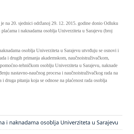
 je na 20. sjednici održanoj 29. 12. 2015. godine donio Odluku
o plaćama i naknadama osoblja Univerziteta u Sarajevu (broj
naknadama osoblja Univerziteta u Sarajevu utvrđuju se osnovi i
aknada i drugih primanja akademskom, naučnoistraživačkom,
i pomoćno-tehničkom osoblju Univerziteta u Sarajevu, naknade
đenju nastavno-naučnog procesa i naučnoistraživačkog rada na
 i druga pitanja koja se odnose na plaćenost rada osoblja
ama i naknadama osoblja Univerziteta u Sarajevu