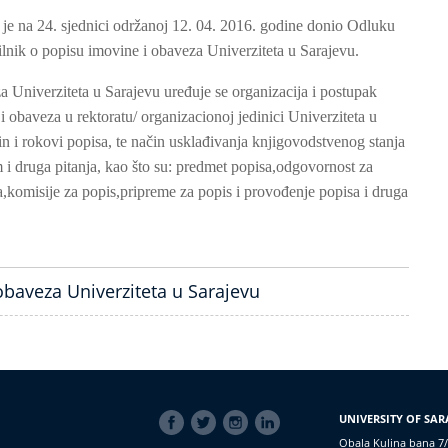
 je na 24. sjednici održanoj 12. 04. 2016. godine donio Odluku
lnik o popisu imovine i obaveza Univerziteta u Sarajevu.
 Univerziteta u Sarajevu uređuje se organizacija i postupak
 obaveza u rektoratu/ organizacionoj jedinici Univerziteta u
in i rokovi popisa, te način usklađivanja knjigovodstvenog stanja
i druga pitanja, kao što su: predmet popisa,odgovornost za
,komisije za popis,pripreme za popis i provođenje popisa i druga
obaveza Univerziteta u Sarajevu
SOCIAL
UNIVERSITY OF SAR
LINKS
Obala Kulina bana 7/