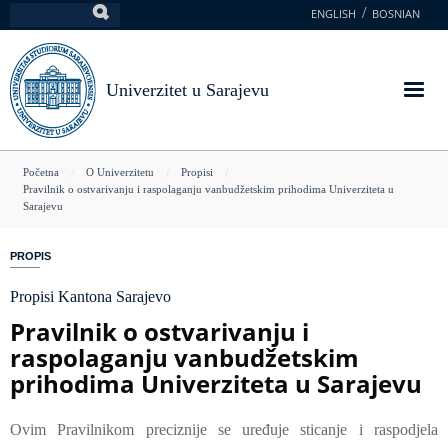
Skoči
ENGLISH
BOSNIAN
Pretraga
na
glavni
sadržaj
Univerzitet u Sarajevu
You
Početna
O Univerzitetu
Propisi
Pravilnik o ostvarivanju i raspolaganju vanbudžetskim prihodima Univerziteta u
are
Sarajevu
here
PROPIS
Propisi Kantona Sarajevo
Pravilnik o ostvarivanju i
raspolaganju vanbudžetskim
prihodima Univerziteta u Sarajevu
Ovim Pravilnikom preciznije se uređuje sticanje i raspodjela