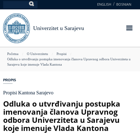
Skoči
ENGLISH
BOSNIAN
Pretraga
na
glavni
sadržaj
Univerzitet u Sarajevu
You
Početna
O Univerzitetu
Propisi
Odluka o utvrđivanju postupka imenovanja članova Upravnog odbora Univerziteta u
are
Sarajevu koje imenuje Vlada Kantona
here
PROPIS
Propisi Kantona Sarajevo
Odluka o utvrđivanju postupka
imenovanja članova Upravnog
odbora Univerziteta u Sarajevu
koje imenuje Vlada Kantona