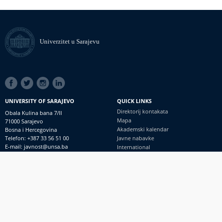
Univerzitet u Sarajevu
SOCIAL
LINKS
UNIVERSITY OF SARAJEVO
QUICK LINKS
Direktorij kontakata
Obala Kulina bana 7/II
Mapa
71000 Sarajevo
Akademski kalendar
Bosna i Hercegovina
Telefon: +387 33 56 51 00
Javne nabavke
E-mail: javnost@unsa.ba
International
© Univerzitet u Sarajevu
Footer
Kontakt
meni
Uvid javnosti i pristup informacijama
PRIJAVI NEPRAVILNOSTI
RSS
prijavikorupciju@unsa.ba