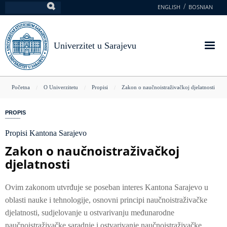
Skoči
ENGLISH
BOSNIAN
Pretraga
na
glavni
sadržaj
Univerzitet u Sarajevu
You
Početna
O Univerzitetu
Propisi
Zakon o naučnoistraživačkoj djelatnosti
are
PROPIS
here
Propisi Kantona Sarajevo
Zakon o naučnoistraživačkoj
djelatnosti
Ovim zakonom utvrđuje se poseban interes Kantona Sarajevo u
oblasti nauke i tehnologije, osnovni principi naučnoistraživačke
djelatnosti, sudjelovanje u ostvarivanju međunarodne
naučnoistraživačke saradnje i ostvarivanje naučnoistraživačke