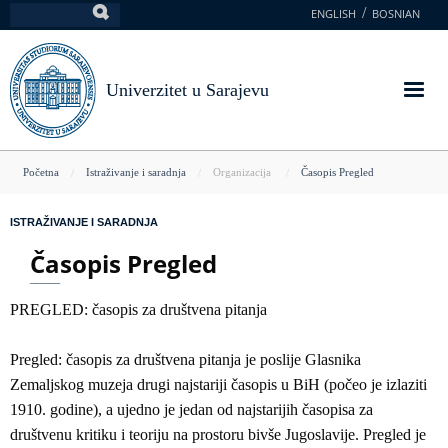
Skoči
ENGLISH
BOSNIAN
Pretraga
na
glavni
sadržaj
Univerzitet u Sarajevu
You
Početna
Istraživanje i saradnja
Organizacija
Časopis Pregled
are
ISTRAŽIVANJE I SARADNJA
here
Časopis Pregled
PREGLED: časopis za društvena pitanja
Pregled: časopis za društvena pitanja je poslije Glasnika
Zemaljskog muzeja drugi najstariji časopis u BiH (počeo je izlaziti
1910. godine), a ujedno je jedan od najstarijih časopisa za
društvenu kritiku i teoriju na prostoru bivše Jugoslavije. Pregled je