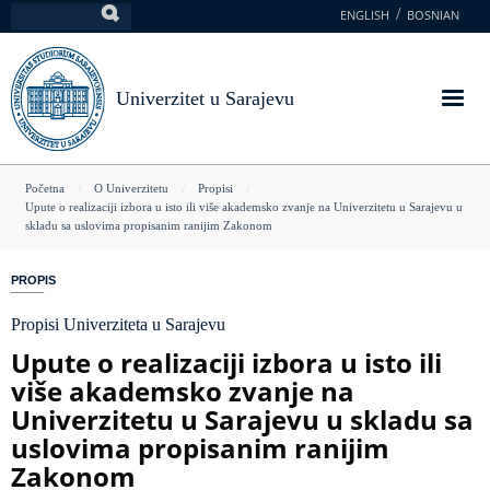
Skoči
ENGLISH
BOSNIAN
Pretraga
na
glavni
sadržaj
Univerzitet u Sarajevu
You
Početna
O Univerzitetu
Propisi
Upute o realizaciji izbora u isto ili više akademsko zvanje na Univerzitetu u Sarajevu u
are
skladu sa uslovima propisanim ranijim Zakonom
here
PROPIS
Propisi Univerziteta u Sarajevu
Upute o realizaciji izbora u isto ili
više akademsko zvanje na
Univerzitetu u Sarajevu u skladu sa
uslovima propisanim ranijim
Zakonom