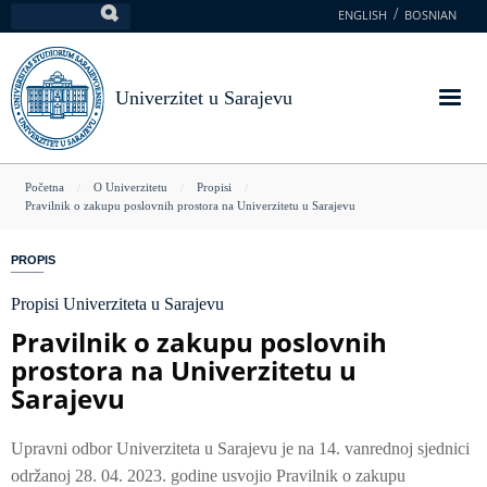
Skoči
ENGLISH
BOSNIAN
Pretraga
na
glavni
sadržaj
Univerzitet u Sarajevu
You
Početna
O Univerzitetu
Propisi
Pravilnik o zakupu poslovnih prostora na Univerzitetu u Sarajevu
are
here
PROPIS
Propisi Univerziteta u Sarajevu
Pravilnik o zakupu poslovnih
prostora na Univerzitetu u
Sarajevu
Upravni odbor Univerziteta u Sarajevu je na 14. vanrednoj sjednici
održanoj 28. 04. 2023. godine usvojio Pravilnik o zakupu