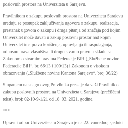
poslovnih prostora na Univerziteta u Sarajevu.
Pravilnikom o zakupu poslovnih prostora na Univerzitetu Sarajevu
uređuju se postupak zaključivanja ugovora o zakupu, realizacija,
prestanak ugovora o zakupu i druga pitanja od značaja pod kojim
Univerzitet može davati u zakup poslovni prostor nad kojim
Univerzitet ima pravo korištenja, upravljanja ili raspolaganja,
odnosno prava vlasništva ili drugo stvarno pravo u skladu sa
Zakonom o stvarnim pravima Federacije BiH („Službene novine
Federacije BiH“, br. 66/13 i 100/13) i Zakonom o visokom
obrazovanju („Službene novine Kantona Sarajevo“, broj 36/22).
Stupanjem na snagu ovog Pravilnika prestaje da važi Pravilnik o
zakupu poslovnih prostora na Univerziteta u Sarajevu (prečišćeni
tekst), broj: 02-10-9-1/21 od 18. 03. 2021. godine.
***
Upravni odbor Univerziteta u Sarajevu je na 22. vanrednoj sjednici