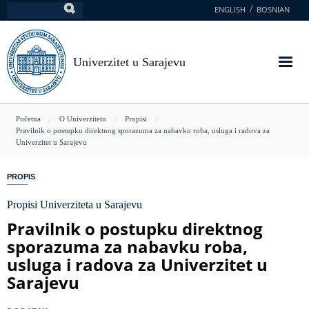
Skoči
ENGLISH
BOSNIAN
Pretraga
na
glavni
sadržaj
Univerzitet u Sarajevu
You
Početna
O Univerzitetu
Propisi
Pravilnik o postupku direktnog sporazuma za nabavku roba, usluga i radova za
are
Univerzitet u Sarajevu
here
PROPIS
Propisi Univerziteta u Sarajevu
Pravilnik o postupku direktnog
sporazuma za nabavku roba,
usluga i radova za Univerzitet u
Sarajevu