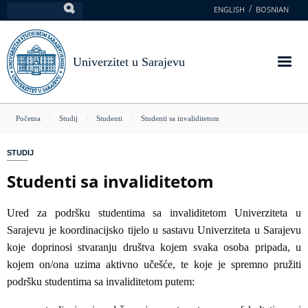
Skoči
ENGLISH
BOSNIAN
Pretraga
na
glavni
sadržaj
Univerzitet u Sarajevu
You
Početna
Studij
Studenti
Studenti sa invaliditetom
are
STUDIJ
here
Studenti sa invaliditetom
Ured za podršku studentima sa invaliditetom Univerziteta u
Sarajevu je koordinacijsko tijelo u sastavu Univerziteta u Sarajevu
koje doprinosi stvaranju društva kojem svaka osoba pripada, u
kojem on/ona uzima aktivno učešće, te koje je spremno pružiti
podršku studentima sa invaliditetom putem: