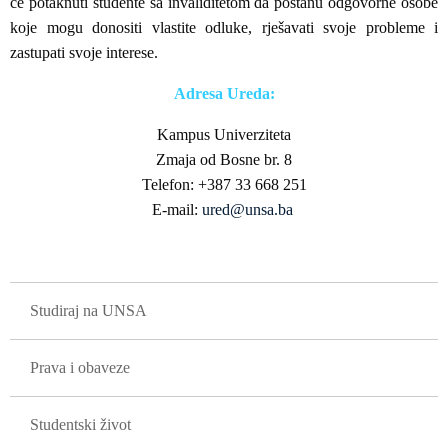
će potaknuti studente sa invaliditetom da postanu odgovorne osobe
koje mogu donositi vlastite odluke, rješavati svoje probleme i
zastupati svoje interese.
Adresa Ureda:
Kampus Univerziteta
Zmaja od Bosne br. 8
Telefon: +387 33 668 251
E-mail:
ured@unsa.ba
GLAVNA NAVIGACIJA
Studiraj na UNSA
Prava i obaveze
Studentski život