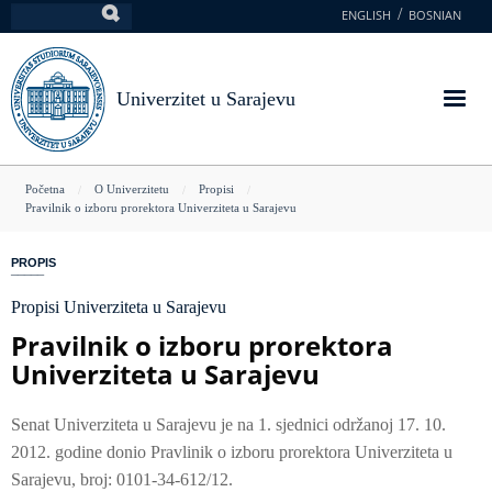
Skoči
ENGLISH
BOSNIAN
Pretraga
na
glavni
sadržaj
Univerzitet u Sarajevu
You
Početna
O Univerzitetu
Propisi
Pravilnik o izboru prorektora Univerziteta u Sarajevu
are
here
PROPIS
Propisi Univerziteta u Sarajevu
Pravilnik o izboru prorektora
Univerziteta u Sarajevu
Senat Univerziteta u Sarajevu je na 1. sjednici održanoj 17. 10.
2012. godine donio Pravlinik o izboru prorektora Univerziteta u
Sarajevu, broj: 0101-34-612/12.