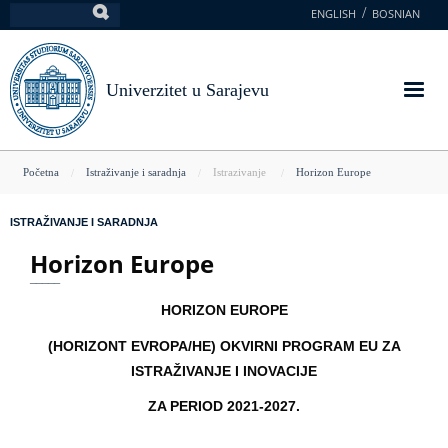
Skoči
ENGLISH
BOSNIAN
Pretraga
na
glavni
sadržaj
Univerzitet u Sarajevu
You
Početna
Istraživanje i saradnja
Istrazivanje
Horizon Europe
are
ISTRAŽIVANJE I SARADNJA
here
Horizon Europe
HORIZON EUROPE
(HORIZONT EVROPA/HE) OKVIRNI PROGRAM EU ZA
ISTRAŽIVANJE I INOVACIJE
ZA PERIOD 2021-2027.