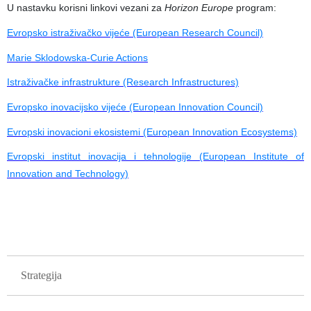
U nastavku korisni linkovi vezani za
Horizon Europe
program:
Evropsko istraživačko vijeće (European Research Council)
Marie Sklodowska-Curie Actions
Istraživačke infrastrukture (Research Infrastructures)
Evropsko inovacijsko vijeće (European Innovation Council)
Evropski inovacioni ekosistemi (European Innovation Ecosystems)
Evropski institut inovacija i tehnologije (European Institute of
Innovation and Technology)
GLAVNA NAVIGACIJA
Strategija