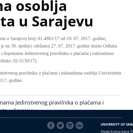
a osoblja
ta u Sarajevu
ta u Sarajevu broj: 01-4861/17 od 19. 07. 2017. godine,
 je na 39. sjednici održanoj 27. 07. 2017. godine donio Odluku
a i dopunama Jedinstvenog pravilnika o plaćama i naknadama
Odluke: 02-5139/17).
nstvenog pravilnika o plaćama i naknadama osoblja Univerziteta
2017. godine.
nama Jedinstvenog pravilnika o plaćama i
eta u Sarajevu
SOCIAL
UNIVERSITY OF SAR
LINKS
Obala Kulina bana 7/