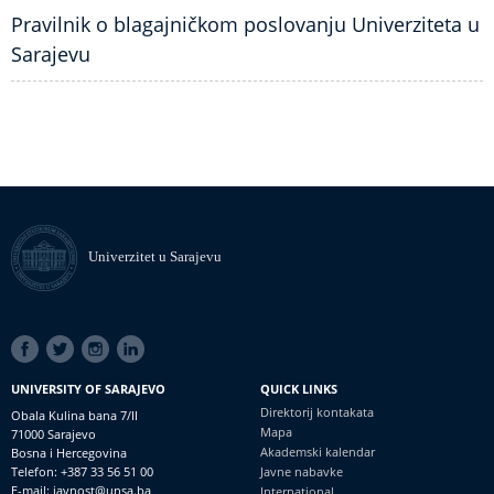
Pravilnik o blagajničkom poslovanju Univerziteta u
Sarajevu
Univerzitet u Sarajevu
SOCIAL
LINKS
UNIVERSITY OF SARAJEVO
QUICK LINKS
Direktorij kontakata
Obala Kulina bana 7/II
Mapa
71000 Sarajevo
Akademski kalendar
Bosna i Hercegovina
Telefon: +387 33 56 51 00
Javne nabavke
E-mail: javnost@unsa.ba
International