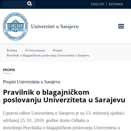
Skoči
ENGLISH
BOSNIAN
Pretraga
na
glavni
sadržaj
Univerzitet u Sarajevu
You
Početna
O Univerzitetu
Propisi
Pravilnik o blagajničkom poslovanju Univerziteta u Sarajevu
are
here
PROPIS
Propisi Univerziteta u Sarajevu
Pravilnik o blagajničkom
poslovanju Univerziteta u Sarajevu
Upravni odbor Univerziteta u Sarajevu je na 13. redovnoj sjednici
održanoj 25. 01. 2019. godine donio Odluku o
donošenju Pravilnika o blagajničkom poslovanju Univerziteta u