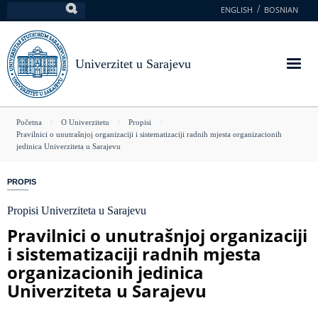
Skoči
ENGLISH
BOSNIAN
Pretraga
na
glavni
sadržaj
Univerzitet u Sarajevu
You
Početna
O Univerzitetu
Propisi
Pravilnici o unutrašnjoj organizaciji i sistematizaciji radnih mjesta organizacionih
are
jedinica Univerziteta u Sarajevu
here
PROPIS
Propisi Univerziteta u Sarajevu
Pravilnici o unutrašnjoj organizaciji
i sistematizaciji radnih mjesta
organizacionih jedinica
Univerziteta u Sarajevu