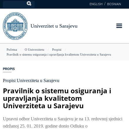
Skoči
ENGLISH
BOSNIAN
Pretraga
na
glavni
sadržaj
Univerzitet u Sarajevu
You
Početna
O Univerzitetu
Propisi
Pravilnik o sistemu osiguranja i upravljanja kvalitetom Univerziteta u Sarajevu
are
here
PROPIS
Propisi Univerziteta u Sarajevu
Pravilnik o sistemu osiguranja i
upravljanja kvalitetom
Univerziteta u Sarajevu
Upravni odbor Univerziteta u Sarajevu je na 13. redovnoj sjednici
održanoj 25. 01. 2019. godine donio Odluku o