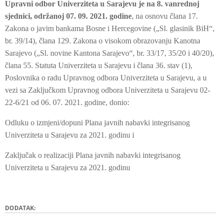
Upravni odbor Univerziteta u Sarajevu je na 8. vanrednoj
sjednici, održanoj 07. 09. 2021. godine
, na osnovu člana 17.
Zakona o javim bankama Bosne i Hercegovine („Sl. glasinik BiH“,
br. 39/14), člana 129. Zakona o visokom obrazovanju Kanotna
Sarajevo („Sl. novine Kantona Sarajevo“, br. 33/17, 35/20 i 40/20),
člana 55. Statuta Univerziteta u Sarajevu i člana 36. stav (1),
Poslovnika o radu Upravnog odbora Univerziteta u Sarajevu, a u
vezi sa Zaključkom Upravnog odbora Univerziteta u Sarajevu 02-
22-6/21 od 06. 07. 2021. godine, donio:
Odluku o izmjeni/dopuni Plana javnih nabavki integrisanog
Univerziteta u Sarajevu za 2021. godinu i
Zaključak o realizaciji Plana javnih nabavki integrisanog
Univerziteta u Sarajevu za 2021. godinu
DODATAK