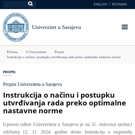
Skoči
ENGLISH
BOSNIAN
Pretraga
na
glavni
sadržaj
Univerzitet u Sarajevu
You
Početna
O Univerzitetu
Propisi
Instrukcija o načinu i postupku utvrđivanja rada preko optimalne nastavne norme
are
here
PROPIS
Propisi Univerziteta u Sarajevu
Instrukcija o načinu i postupku
utvrđivanja rada preko optimalne
nastavne norme
Upravni odbor Univerziteta u Sarajevu je na 31. redovnoj sjednici
održanoj 12. 11. 2024. godine donio Instrukciju o rasporedu