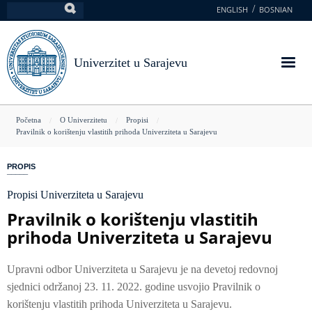
Skoči
ENGLISH
BOSNIAN
Pretraga
na
glavni
sadržaj
Univerzitet u Sarajevu
You
Početna
O Univerzitetu
Propisi
Pravilnik o korištenju vlastitih prihoda Univerziteta u Sarajevu
are
here
PROPIS
Propisi Univerziteta u Sarajevu
Pravilnik o korištenju vlastitih
prihoda Univerziteta u Sarajevu
Upravni odbor Univerziteta u Sarajevu je na devetoj redovnoj
sjednici održanoj 23. 11. 2022. godine usvojio Pravilnik o
korištenju vlastitih prihoda Univerziteta u Sarajevu.