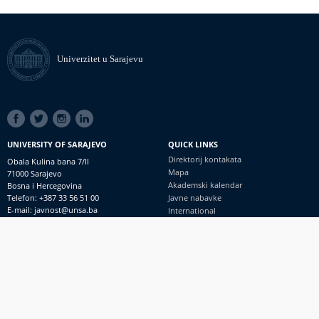
Univerzitet u Sarajevu
SOCIAL
LINKS
UNIVERSITY OF SARAJEVO
QUICK LINKS
Direktorij kontakata
Obala Kulina bana 7/II
Mapa
71000 Sarajevo
Akademski kalendar
Bosna i Hercegovina
Telefon: +387 33 56 51 00
Javne nabavke
E-mail: javnost@unsa.ba
International
© Univerzitet u Sarajevu
Footer
Kontakt
meni
Uvid javnosti i pristup informacijama
PRIJAVI NEPRAVILNOSTI
RSS
prijavikorupciju@unsa.ba