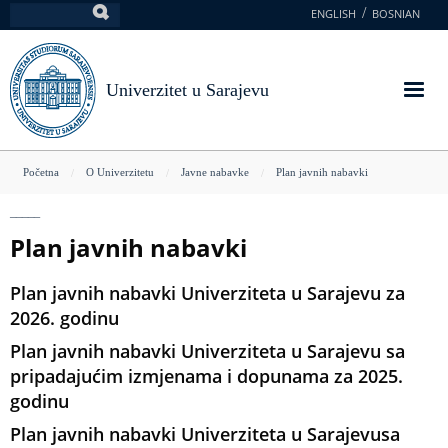
Skoči
ENGLISH
BOSNIAN
Pretraga
na
glavni
sadržaj
Univerzitet u Sarajevu
You
Početna
O Univerzitetu
Javne nabavke
Plan javnih nabavki
are
here
Plan javnih nabavki
Plan javnih nabavki Univerziteta u Sarajevu za
2026. godinu
Plan javnih nabavki Univerziteta u Sarajevu sa
pripadajućim izmjenama i dopunama za 2025.
godinu
Plan javnih nabavki Univerziteta u Sarajevusa