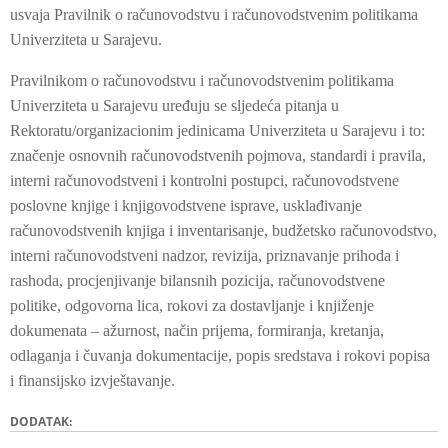
usvaja Pravilnik o računovodstvu i računovodstvenim politikama
Univerziteta u Sarajevu.
Pravilnikom o računovodstvu i računovodstvenim politikama
Univerziteta u Sarajevu uređuju se sljedeća pitanja u
Rektoratu/organizacionim jedinicama Univerziteta u Sarajevu i to:
značenje osnovnih računovodstvenih pojmova, standardi i pravila,
interni računovodstveni i kontrolni postupci, računovodstvene
poslovne knjige i knjigovodstvene isprave, usklađivanje
računovodstvenih knjiga i inventarisanje, budžetsko računovodstvo,
interni računovodstveni nadzor, revizija, priznavanje prihoda i
rashoda, procjenjivanje bilansnih pozicija, računovodstvene
politike, odgovorna lica, rokovi za dostavljanje i knjiženje
dokumenata – ažurnost, način prijema, formiranja, kretanja,
odlaganja i čuvanja dokumentacije, popis sredstava i rokovi popisa
i finansijsko izvještavanje.
DODATAK