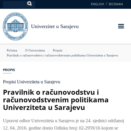
Skoči
ENGLISH
BOSNIAN
Pretraga
na
glavni
sadržaj
Univerzitet u Sarajevu
You
Početna
O Univerzitetu
Propisi
Pravilnik o računovodstvu i računovodstvenim politikama Univerziteta u Sarajevu
are
here
PROPIS
Propisi Univerziteta u Sarajevu
Pravilnik o računovodstvu i
računovodstvenim politikama
Univerziteta u Sarajevu
Upravni odbor Univerziteta u Sarajevu je na 24. sjednici održanoj
12. 04. 2016. godine donio Odluku broj: 02-2959/16 kojom se