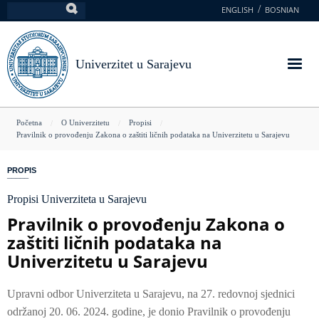
Skoči
ENGLISH
BOSNIAN
Pretraga
na
glavni
sadržaj
Univerzitet u Sarajevu
You
Početna
O Univerzitetu
Propisi
Pravilnik o provođenju Zakona o zaštiti ličnih podataka na Univerzitetu u Sarajevu
are
here
PROPIS
Propisi Univerziteta u Sarajevu
Pravilnik o provođenju Zakona o
zaštiti ličnih podataka na
Univerzitetu u Sarajevu
Upravni odbor Univerziteta u Sarajevu, na 27. redovnoj sjednici
održanoj 20. 06. 2024. godine, je donio Pravilnik o provođenju