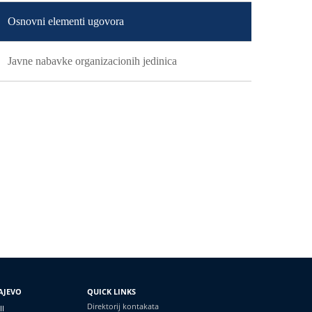
Osnovni elementi ugovora
Javne nabavke organizacionih jedinica
AJEVO
QUICK LINKS
Direktorij kontakata
II