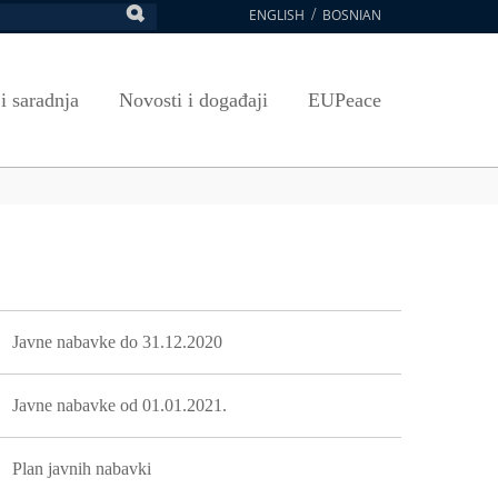
ENGLISH
BOSNIAN
retraga
Umjetnost, kultura i sport
Plan javnih nabavki
E-Prijava za ispite
oja UNSA
SAVRŠAVANJA
Izdavačka djelatnost
Osnovni elementi ugovora
Pristup informacijama
 i saradnja
Novosti i događaji
EUPeace
NSA
Publikacije
Javne nabavke organizacionih jedinica
 ravnopravnost UNSA
ismenost
Časopis Pregled
TRAIN
 ravnopravnost UNSA
ivotnog učenja
a na UNSA
ernice
ditacija
LAVNA NAVIGACIJA
Javne nabavke do 31.12.2020
Javne nabavke od 01.01.2021.
Plan javnih nabavki