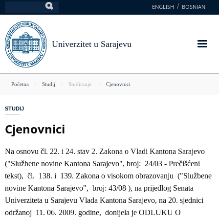
Skoči
ENGLISH
BOSNIAN
Pretraga
na
glavni
sadržaj
Univerzitet u Sarajevu
You
Početna
Studij
Studiranje
Cjenovnici
are
STUDIJ
here
Cjenovnici
Na osnovu čl. 22. i 24. stav 2. Zakona o Vladi Kantona Sarajevo
("Službene novine Kantona Sarajevo", broj: 24/03 - Prečišćeni
tekst), čl. 138. i 139. Zakona o visokom obrazovanju ("Službene
novine Kantona Sarajevo", broj: 43/08 ), na prijedlog Senata
Univerziteta u Sarajevu Vlada Kantona Sarajevo, na 20. sjednici
održanoj 11. 06. 2009. godine, donijela je ODLUKU O