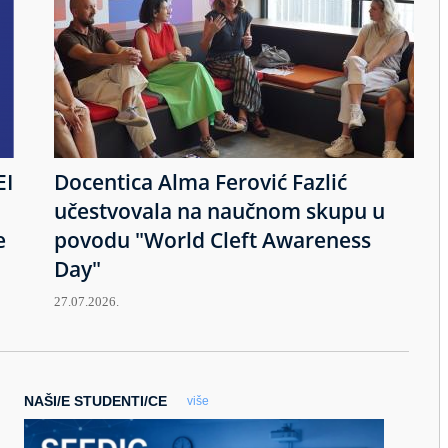
EI
Docentica Alma Ferović Fazlić
učestvovala na naučnom skupu u
e
povodu "World Cleft Awareness
Day"
27.07.2026.
NAŠI/E STUDENTI/CE
više