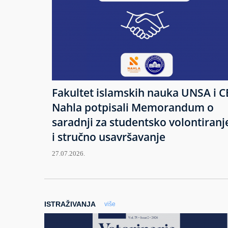
Fakultet islamskih nauka UNSA i C
Nahla potpisali Memorandum o
saradnji za studentsko volontiranj
i stručno usavršavanje
27.07.2026.
ISTRAŽIVANJA
više