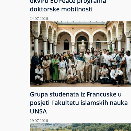
okviru EUPeace programa
doktorske mobilnosti
24.07.2026.
Grupa studenata iz Francuske u
posjeti Fakultetu islamskih nauka
UNSA
29.07.2026.