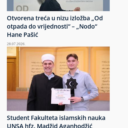
Otvorena treća u nizu izložba „Od
otpada do vrijednosti“ – „Nodo“
Hane Pašić
28.07.2026.
Student Fakulteta islamskih nauka
UNSA hfz. Madžid Aganhodžić