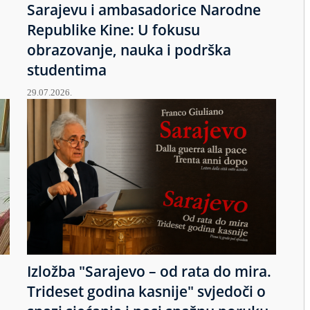
Sarajevu i ambasadorice Narodne
Republike Kine: U fokusu
obrazovanje, nauka i podrška
studentima
29.07.2026.
Izložba "Sarajevo – od rata do mira.
u
Trideset godina kasnije" svjedoči o