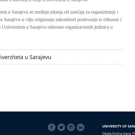
teta u Sarajevu se uređuju pitanja od zančaja za organiziranje i
 u Sarajevu u cilju osiguranja zakonitosti poslovanja te efikasne i
a Univerziteta u Sarajevu odnosno organizacionih jedinica u
niverziteta u Sarajevu
SOCIAL
UNIVERSITY OF SAR
LINKS
Obala Kulina bana 7/