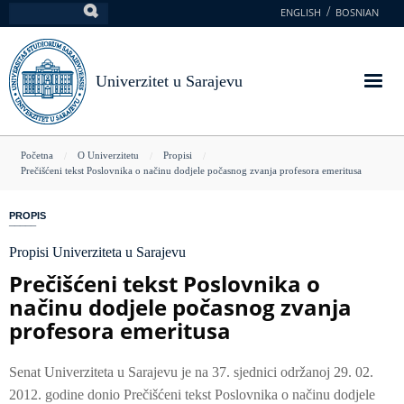
Skoči
ENGLISH
BOSNIAN
Pretraga
na
glavni
sadržaj
Univerzitet u Sarajevu
You
Početna
O Univerzitetu
Propisi
Prečišćeni tekst Poslovnika o načinu dodjele počasnog zvanja profesora emeritusa
are
here
PROPIS
Propisi Univerziteta u Sarajevu
Prečišćeni tekst Poslovnika o
načinu dodjele počasnog zvanja
profesora emeritusa
Senat Univerziteta u Sarajevu je na 37. sjednici održanoj 29. 02.
2012. godine donio Prečišćeni tekst Poslovnika o načinu dodjele