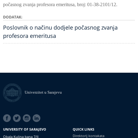
počasnog zvanja profesora emeritusa, broj: 01-38-2101/12.
DODATAK
Poslovnik o načinu dodjele počasnog zvanja
profesora emeritusa
Univerzitet u Sarajevu
SOCIAL
LINKS
UNIVERSITY OF SARAJEVO
QUICK LINKS
Direktorij kontakata
Obala Kulina bana 7/II