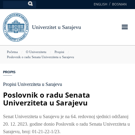
Skoči
ENGLISH
BOSNIAN
Pretraga
na
glavni
sadržaj
Univerzitet u Sarajevu
You
Početna
O Univerzitetu
Propisi
Poslovnik o radu Senata Univerziteta u Sarajevu
are
here
PROPIS
Propisi Univerziteta u Sarajevu
Poslovnik o radu Senata
Univerziteta u Sarajevu
Senat Univerziteta u Sarajevu je na 64. redovnoj sjednici održanoj
20. 12. 2023. godine donio Poslovnik o radu Senata Univerziteta u
Sarajevu, broj: 01-21-22-1/23.