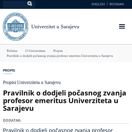
Skoči
ENGLISH
BOSNIAN
Pretraga
na
glavni
sadržaj
Univerzitet u Sarajevu
You
Početna
O Univerzitetu
Propisi
Pravilnik o dodjeli počasnog zvanja profesor emeritus Univerziteta u Sarajevu
are
here
PROPIS
Propisi Univerziteta u Sarajevu
Pravilnik o dodjeli počasnog zvanja
profesor emeritus Univerziteta u
Sarajevu
DODATAK
Pravilnik o dodjeli počasnog zvanja profesor