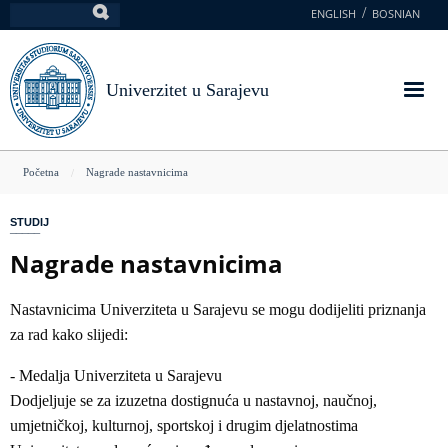
Skoči
ENGLISH
BOSNIAN
Pretraga
na
glavni
sadržaj
Univerzitet u Sarajevu
You
Početna
Nagrade nastavnicima
are
STUDIJ
here
Nagrade nastavnicima
Nastavnicima Univerziteta u Sarajevu se mogu dodijeliti priznanja
za rad kako slijedi:
- Medalja Univerziteta u Sarajevu
Dodjeljuje se za izuzetna dostignuća u nastavnoj, naučnoj,
umjetničkoj, kulturnoj, sportskoj i drugim djelatnostima