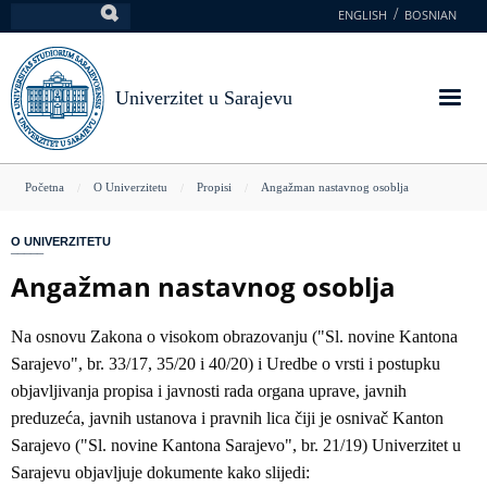
Skoči
ENGLISH
BOSNIAN
Pretraga
na
glavni
sadržaj
Univerzitet u Sarajevu
You
Početna
O Univerzitetu
Propisi
Angažman nastavnog osoblja
are
O UNIVERZITETU
here
Angažman nastavnog osoblja
Na osnovu Zakona o visokom obrazovanju ("Sl. novine Kantona
Sarajevo", br. 33/17, 35/20 i 40/20) i Uredbe o vrsti i postupku
objavljivanja propisa i javnosti rada organa uprave, javnih
preduzeća, javnih ustanova i pravnih lica čiji je osnivač Kanton
Sarajevo ("Sl. novine Kantona Sarajevo", br. 21/19) Univerzitet u
Sarajevu objavljuje dokumente kako slijedi: