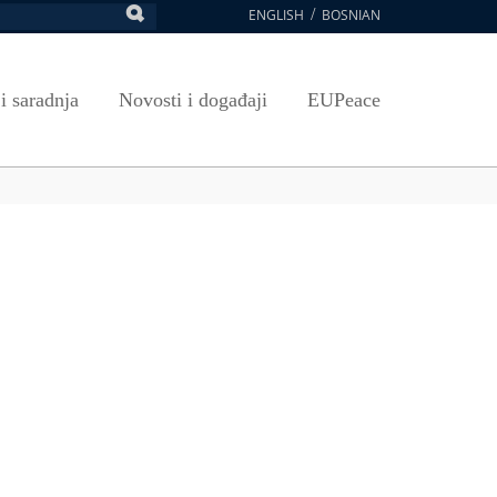
ENGLISH
BOSNIAN
retraga
Umjetnost, kultura i sport
Plan javnih nabavki
E-Prijava za ispite
oja UNSA
SAVRŠAVANJA
Izdavačka djelatnost
Osnovni elementi ugovora
Pristup informacijama
 i saradnja
Novosti i događaji
EUPeace
NSA
Publikacije
Javne nabavke organizacionih jedinica
 ravnopravnost UNSA
ismenost
Časopis Pregled
TRAIN
 ravnopravnost UNSA
ivotnog učenja
a na UNSA
ernice
ditacija