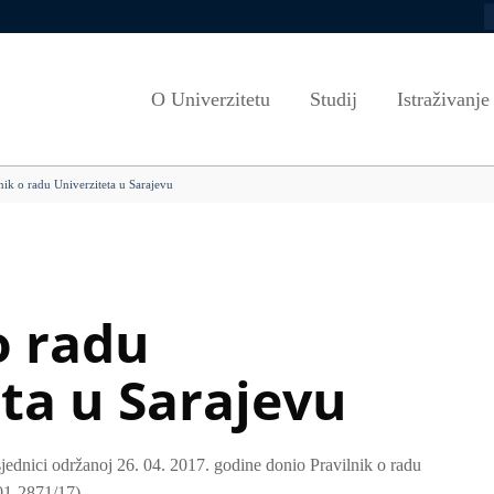
P
Zapošljavanje
Propisi Kantona Sarajevo
Ciklusi studija
Misija i vizija
Ljetne škole
Euraxess
Propisi Univerziteta u Sarajevu
Studijski programi
Strategija razv
PROGRAMI U
O Univerzitetu
Studij
Istraživanje
port
Dokumenti
Javnost rada (Senat)
Akademski kalendar
Etički savjet U
Alumni
Javnost rada (Upravni odbor)
Kako aplicirati
VEEP/European Track
Vijeće za rodnu
Informacijska p
nik o radu Univerziteta u Sarajevu
Odgovori na zastupnička pitanja
Uslovi upisa
Savjet za rodnu
Programi cjelož
iblioteka
Angažman nastavnog osoblja
Cjenovnici
Sistem kvalitet
UNIVERZITET U BROJKAMA
Scholarships
Dokumenti i smj
Saradnja sa okruženjem
Evaluacija i akre
o radu
Nastavna infrastruktura
Korisni linkovi
ta u Sarajevu
Obrasci
sjednici održanoj 26. 04. 2017. godine donio Pravilnik o radu
01-2871/17).