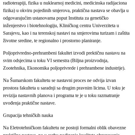
radioterapiji, fizika u nuklearnoj medicini, medicinska radijaciona
fizika) u okviru pojedinih smjerova, praktična nastava se obavlja u
odgovarajućim ustanovama poput Instituta za genetičko
inženjerstvo i biotehnologiju, Kliničkog centra Univerziteta u
Sarajevu, kao i na terenskoj nastavi na smjerovima turizam i zaštita
životne sredine, te regionalno i prostorno planiranje.
Poljoprivredno-prehrambeni fakultet izvodi prektičnu nastavu na
svim odsjecima u toku VI semestra (Biljna proizvodnja,
Zootehnika, Ekonomika poljoprivrede i prehrambene industrije).
Na Šumarskom fakultetu se nastavni proces ne odvija izvan
prostora fakulteta u saradnji sa drugim pravnim licima. U toku je
revizija nastavnih planova i programa te je u toku razmatranje
uvođenja praktične nastave.
Grupacija tehničkih nauka
Na Eletrotehničkom fakultetu ne postoji formalni oblik obavezne