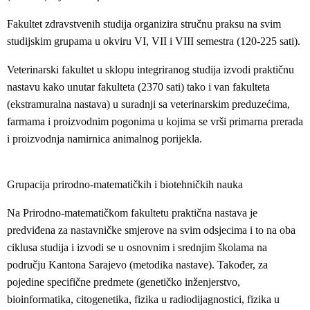
Fakultet zdravstvenih studija organizira stručnu praksu na svim
studijskim grupama u okviru VI, VII i VIII semestra (120-225 sati).
Veterinarski fakultet u sklopu integriranog studija izvodi praktičnu
nastavu kako unutar fakulteta (2370 sati) tako i van fakulteta
(ekstramuralna nastava) u suradnji sa veterinarskim preduzećima,
farmama i proizvodnim pogonima u kojima se vrši primarna prerada
i proizvodnja namirnica animalnog porijekla.
Grupacija prirodno-matematičkih i biotehničkih nauka
Na Prirodno-matematičkom fakultetu praktična nastava je
predviđena za nastavničke smjerove na svim odsjecima i to na oba
ciklusa studija i izvodi se u osnovnim i srednjim školama na
području Kantona Sarajevo (metodika nastave). Također, za
pojedine specifične predmete (genetičko inženjerstvo,
bioinformatika, citogenetika, fizika u radiodijagnostici, fizika u