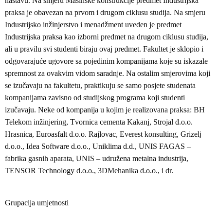
nastavu. Na smjeru Mašinske konstrukcije predmet Industrijska
praksa je obavezan na prvom i drugom ciklusu studija. Na smjeru
Industrijsko inžinjerstvo i menadžment uveden je predmet
Industrijska praksa kao izborni predmet na drugom ciklusu studija,
ali u pravilu svi studenti biraju ovaj predmet. Fakultet je sklopio i
odgovarajuće ugovore sa pojedinim kompanijama koje su iskazale
spremnost za ovakvim vidom saradnje. Na ostalim smjerovima koji
se izučavaju na fakultetu, praktikuju se samo posjete studenata
kompanijama zavisno od studijskog programa koji studenti
izučavaju. Neke od kompanija u kojim je realizovana praksa: BH
Telekom inžinjering, Tvornica cementa Kakanj, Strojal d.o.o.
Hrasnica, Euroasfalt d.o.o. Rajlovac, Everest konsulting, Grizelj
d.o.o., Idea Software d.o.o., Uniklima d.d., UNIS FAGAS –
fabrika gasnih aparata, UNIS – udružena metalna industrija,
TENSOR Technology d.o.o., 3DMehanika d.o.o., i dr.
Grupacija umjetnosti