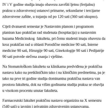
IV i V godine studija imaju obavezu završiti ljetnu (ferijalnu)
praksu u zdravstvenoj ustanovi primarne, sekundarne i tercijarne
zdravstvene zaštite, u trajanju od po 120 sati (360 sati ukupno).
Cijeli dvanaesti semestar je Nastavnim planom i programom
planiran kao praktičan rad studenata (hospitacija) u nastavnim
bazama Medicinskog fakulteta, pri čemu studenti imaju obavezu da
kroz praktičan rad u oblasti Porodične medicine 90 sati, Interne
medicine 90 sati, Hirurgije 90 sati, Ginekologije 90 sati i Pedijatrije
90 sati potvrde stečena znanja i vještine.
Na Stomatološkom fakultetu sa klinikama predviđena je praktična
nastava kako na pretkliničkim tako i na kliničkim predmetima, pa je
tako na prve tri godine studija dominantna praktična nastava van
prostora fakulteta, dok na višim godinama studija praksa se obavlja
u visokom procentu unutar fakulteta.
Farmaceutski fakultet praktičnu nastavu organizira na X semestru
(540 sati) u javnim i privatnim zdravstvenim ustanovama.