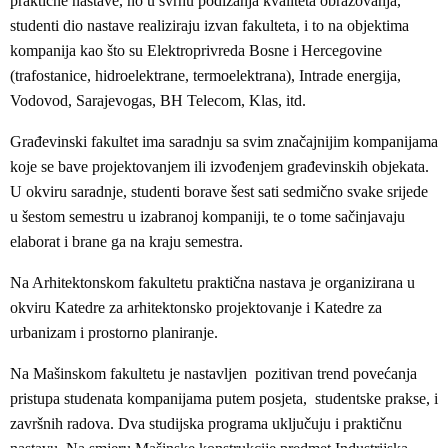
praktične nastave, no u svrhu podizanja kvaliteta obrazovanja,
studenti dio nastave realiziraju izvan fakulteta, i to na objektima
kompanija kao što su Elektroprivreda Bosne i Hercegovine
(trafostanice, hidroelektrane, termoelektrana), Intrade energija,
Vodovod, Sarajevogas, BH Telecom, Klas, itd.
Građevinski fakultet ima saradnju sa svim značajnijim kompanijama
koje se bave projektovanjem ili izvođenjem građevinskih objekata.
U okviru saradnje, studenti borave šest sati sedmično svake srijede
u šestom semestru u izabranoj kompaniji, te o tome sačinjavaju
elaborat i brane ga na kraju semestra.
Na Arhitektonskom fakultetu praktična nastava je organizirana u
okviru Katedre za arhitektonsko projektovanje i Katedre za
urbanizam i prostorno planiranje.
Na Mašinskom fakultetu je nastavljen pozitivan trend povećanja
pristupa studenata kompanijama putem posjeta, studentske prakse, i
završnih radova. Dva studijska programa uključuju i praktičnu