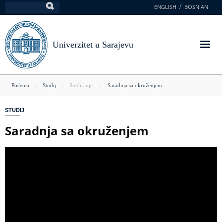
Skoči
ENGLISH
BOSNIAN
Pretraga
na
glavni
sadržaj
Univerzitet u Sarajevu
You
Početna
Studij
Studiranje
Saradnja sa okruženjem
are
STUDIJ
here
Saradnja sa okruženjem