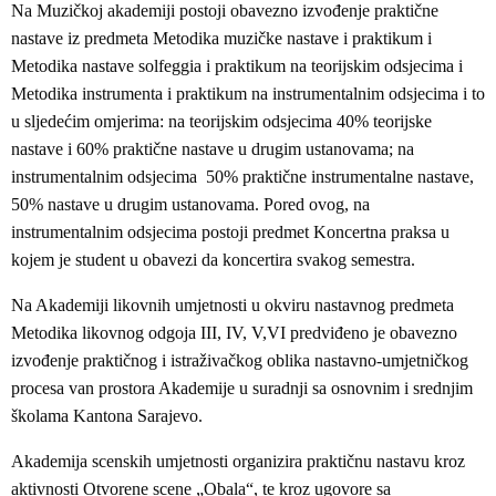
Na Muzičkoj akademiji postoji obavezno izvođenje praktične
nastave iz predmeta Metodika muzičke nastave i praktikum i
Metodika nastave solfeggia i praktikum na teorijskim odsjecima i
Metodika instrumenta i praktikum na instrumentalnim odsjecima i to
u sljedećim omjerima: na teorijskim odsjecima 40% teorijske
nastave i 60% praktične nastave u drugim ustanovama; na
instrumentalnim odsjecima 50% praktične instrumentalne nastave,
50% nastave u drugim ustanovama. Pored ovog, na
instrumentalnim odsjecima postoji predmet Koncertna praksa u
kojem je student u obavezi da koncertira svakog semestra.
Na Akademiji likovnih umjetnosti u okviru nastavnog predmeta
Metodika likovnog odgoja III, IV, V,VI predviđeno je obavezno
izvođenje praktičnog i istraživačkog oblika nastavno-umjetničkog
procesa van prostora Akademije u suradnji sa osnovnim i srednjim
školama Kantona Sarajevo.
Akademija scenskih umjetnosti organizira praktičnu nastavu kroz
aktivnosti Otvorene scene „Obala“, te kroz ugovore sa