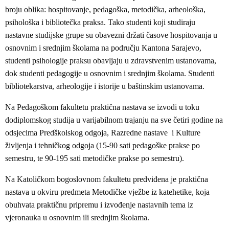
broju oblika: hospitovanje, pedagoška, metodička, arheološka,
psihološka i bibliotečka praksa. Tako studenti koji studiraju
nastavne studijske grupe su obavezni držati časove hospitovanja u
osnovnim i srednjim školama na području Kantona Sarajevo,
studenti psihologije praksu obavljaju u zdravstvenim ustanovama,
dok studenti pedagogije u osnovnim i srednjim školama. Studenti
bibliotekarstva, arheologije i istorije u baštinskim ustanovama.
Na Pedagoškom fakultetu praktična nastava se izvodi u toku
dodiplomskog studija u varijabilnom trajanju na sve četiri godine na
odsjecima Predškolskog odgoja, Razredne nastave i Kulture
življenja i tehničkog odgoja (15-90 sati pedagoške prakse po
semestru, te 90-195 sati metodičke prakse po semestru).
Na Katoličkom bogoslovnom fakultetu predviđena je praktična
nastava u okviru predmeta Metodičke vježbe iz katehetike, koja
obuhvata praktičnu pripremu i izvođenje nastavnih tema iz
vjeronauka u osnovnim ili srednjim školama.