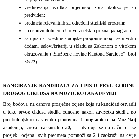
vrednovanja rezultata prijemnog ispita ukoliko je isti
predviđen;
predmeta relevantnih za određeni studijski program;
na osnovu dobijenih Univerzitetskih priznanja/nagrada;
za upis na pojedine studijske programe mogu se utvrditi
dodatni uslovi/kriteriji u skladu sa Zakonom o visokom
obrazovanju („Službene novine Kantona Sarajevo“, broj
36/22).
RANGIRANJE KANDIDATA ZA UPIS U PRVU GODINU
DRUGOG CIKLUSA NA MUZIČKOJ AKADEMIJI
Broj
bodova na osnovu
prosječne ocjene koju su kandidati ostvarili
u toku prvog ciklusa studija odnosno nakon završetka studija po
predbolonjskim nastavnim planovima i programima na Muzičkoj
akademiji, iznosi maksimalno 20, a utvrđuje se na način da se
prosj
ek ocjena svih predmeta
pomnoži sa 2 i zaokruži na dvije