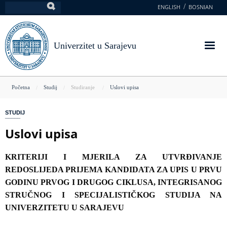
Skoči
ENGLISH
BOSNIAN
Pretraga
na
glavni
sadržaj
Univerzitet u Sarajevu
You
Početna
Studij
Studiranje
Uslovi upisa
are
STUDIJ
here
Uslovi upisa
KRITERIJI I MJERILA ZA UTVRĐIVANJE
REDOSLIJEDA PRIJEMA KANDIDATA ZA UPIS U PRVU
GODINU PRVOG I DRUGOG CIKLUSA, INTEGRISANOG
STRUČNOG I SPECIJALISTIČKOG STUDIJA NA
UNIVERZITETU U SARAJEVU