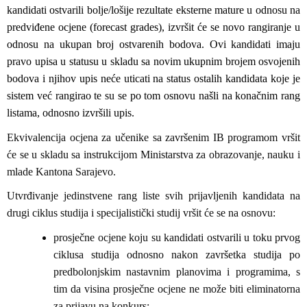
kandidati ostvarili bolje/lošije rezultate eksterne mature u odnosu na
predviđene ocjene (forecast grades), izvršit će se novo rangiranje u
odnosu na ukupan broj ostvarenih bodova. Ovi kandidati imaju
pravo upisa u statusu u skladu sa novim ukupnim brojem osvojenih
bodova i njihov upis neće uticati na status ostalih kandidata koje je
sistem već rangirao te su se po tom osnovu našli na konačnim rang
listama, odnosno izvršili upis.
Ekvivalencija ocjena za učenike sa završenim IB programom vršit
će se u skladu sa instrukcijom Ministarstva za obrazovanje, nauku i
mlade Kantona Sarajevo.
Utvrđivanje jedinstvene rang liste svih prijavljenih kandidata na
drugi ciklus studija i specijalistički studij vršit će se na osnovu:
prosječne ocjene koju su kandidati ostvarili u toku prvog
ciklusa studija odnosno nakon završetka studija po
predbolonjskim nastavnim planovima i programima, s
tim da visina prosječne ocjene ne može biti eliminatorna
za prijavu na konkurs;