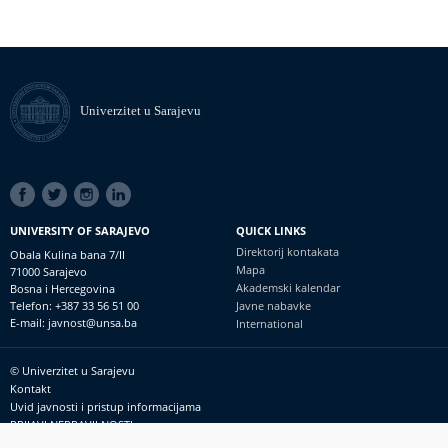
Univerzitet u Sarajevu
SOCIAL
LINKS
UNIVERSITY OF SARAJEVO
QUICK LINKS
Direktorij kontakata
Obala Kulina bana 7/II
Mapa
71000 Sarajevo
Akademski kalendar
Bosna i Hercegovina
Telefon: +387 33 56 51 00
Javne nabavke
E-mail: javnost@unsa.ba
International
© Univerzitet u Sarajevu
Footer
Kontakt
meni
Uvid javnosti i pristup informacijama
PRIJAVI NEPRAVILNOSTI
RSS