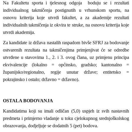
Na Fakultetu sporta i tjelesnog odgoja boduju se i rezultati
individualnog takmičenja postignutih u vrhunskom sportu, na
osnovu kriterija koje utvrdi fakultet, a za akademije rezultati
individualnih takmičenja iz okvira te struke, na osnovu kriterija koje
utvrdi akademija.
Za kandidate iz država nastalih raspadom bivše SFRJ za bodovanje
ostvarenih rezultata na takmičenjima primjenjivat će se odredbe
utvrđene u stavovima 1., 2. i 3. ovog člana, uz primjenu principa
ekvivalencije (lokalno = općinsko, gradsko; kantonalno =
županijsko/regionalno, regije unutar države; entitetsko =
pokrajinsko i ostalo; državno = državno).
OSTALA BODOVANJA
Kandidatima koji su imali odličan (5,0) uspjeh iz svih nastavnih
predmeta i primjerno vladanje u toku cjelokupnog srednjoškolskog
obrazovanja, dodjeljuje se dodatnih 5 (pet) bodova.