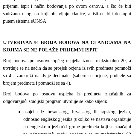
prijemni ispit i način bodovanja po ovom osnovu, a što će biti
sadržano u oglasu koji objavljuju članice, a isti će biti dostupni
putem sistema eUNSA.
UTVRĐIVANJE BROJA BODOVA NA ČLANICAMA NA
KOJIMA SE NE POLAŽE PRIJEMNI ISPIT
Broj bodova po osnovu općeg uspjeha iznosi maksimalno 20, a
utvrđuje se na način da se prosjek ocjena iz svih predmeta pomnoži
sa 4 i zaokruži na dvije decimale. (saberu se ocjene, podijele sa
brojem predmeta i pomnoži se sa 4).
Broj bodova po osnovu uspjeha iz predmeta značajnih za
odgovarajući studijski program utvrđuje se kako slijedi:
uspjeha iz bosanskog, hrvatskog ili srpskog jezika,
odnosno engleskog jezika
(ukoliko se nastava organizuje
na engleskom jeziku) i grupe predmeta koji su značajni