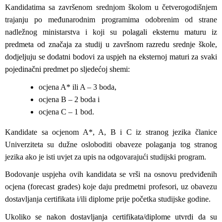
Kandidatima sa završenom srednjom školom u četverogodišnjem
trajanju po međunarodnim programima odobrenim od strane
nadležnog ministarstva i koji su
polagali eksternu maturu iz
predmeta od značaja za studij u završnom razredu srednje škole,
dodjeljuju se dodatni bodovi za uspjeh na eksternoj maturi za svaki
pojedinačni predmet po sljedećoj shemi:
ocjena A* ili A – 3 boda,
ocjena B – 2 boda i
ocjena C – 1 bod.
Kandidate sa ocjenom A*, A, B i C iz stranog jezika članice
Univerziteta su dužne osloboditi obaveze polaganja tog stranog
jezika ako je isti uvjet za upis na odgovarajući studijski program.
Bodovanje uspjeha ovih kandidata se vrši na osnovu predviđenih
ocjena (forecast grades) koje daju predmetni profesori, uz obavezu
dostavljanja certifikata i/ili diplome prije početka studijske godine.
Ukoliko se nakon dostavljanja certifikata/diplome utvrdi da su