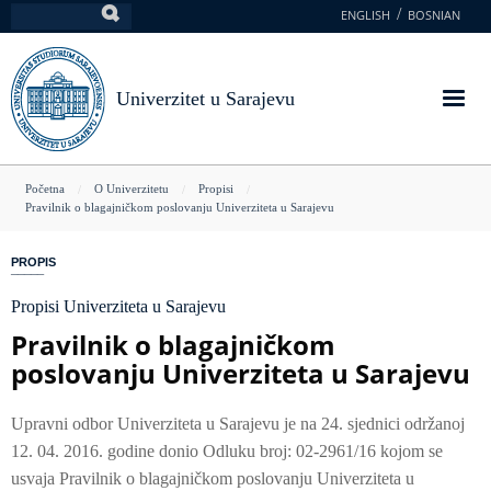
Skoči
ENGLISH
BOSNIAN
Pretraga
na
glavni
sadržaj
Univerzitet u Sarajevu
You
Početna
O Univerzitetu
Propisi
Pravilnik o blagajničkom poslovanju Univerziteta u Sarajevu
are
here
PROPIS
Propisi Univerziteta u Sarajevu
Pravilnik o blagajničkom
poslovanju Univerziteta u Sarajevu
Upravni odbor Univerziteta u Sarajevu je na 24. sjednici održanoj
12. 04. 2016. godine donio Odluku broj: 02-2961/16 kojom se
usvaja Pravilnik o blagajničkom poslovanju Univerziteta u