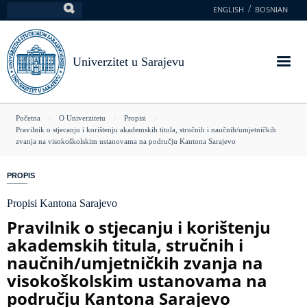
Skoči
ENGLISH
BOSNIAN
Pretraga
na
glavni
sadržaj
Univerzitet u Sarajevu
You
Početna
O Univerzitetu
Propisi
Pravilnik o stjecanju i korištenju akademskih titula, stručnih i naučnih/umjetničkih
are
zvanja na visokoškolskim ustanovama na području Kantona Sarajevo
here
PROPIS
Propisi Kantona Sarajevo
Pravilnik o stjecanju i korištenju
akademskih titula, stručnih i
naučnih/umjetničkih zvanja na
visokoškolskim ustanovama na
području Kantona Sarajevo