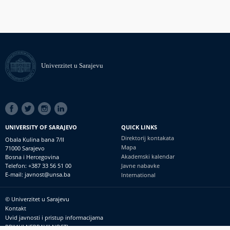
Univerzitet u Sarajevu
SOCIAL
LINKS
UNIVERSITY OF SARAJEVO
QUICK LINKS
Direktorij kontakata
Obala Kulina bana 7/II
Mapa
71000 Sarajevo
Akademski kalendar
Bosna i Hercegovina
Telefon: +387 33 56 51 00
Javne nabavke
E-mail: javnost@unsa.ba
International
© Univerzitet u Sarajevu
Footer
Kontakt
meni
Uvid javnosti i pristup informacijama
PRIJAVI NEPRAVILNOSTI