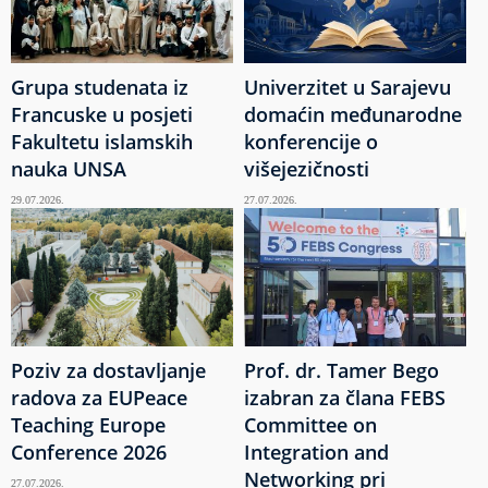
Grupa studenata iz
Univerzitet u Sarajevu
Francuske u posjeti
domaćin međunarodne
Fakultetu islamskih
konferencije o
nauka UNSA
višejezičnosti
29.07.2026.
27.07.2026.
Poziv za dostavljanje
Prof. dr. Tamer Bego
radova za EUPeace
izabran za člana FEBS
Teaching Europe
Committee on
Conference 2026
Integration and
Networking pri
27.07.2026.