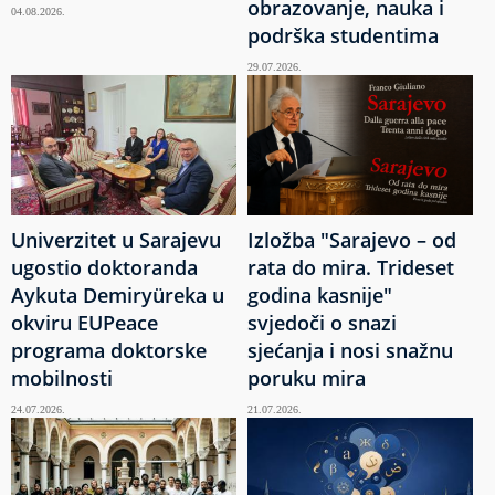
obrazovanje, nauka i
04.08.2026.
podrška studentima
29.07.2026.
Univerzitet u Sarajevu
Izložba "Sarajevo – od
ugostio doktoranda
rata do mira. Trideset
Aykuta Demiryüreka u
godina kasnije"
okviru EUPeace
svjedoči o snazi
programa doktorske
sjećanja i nosi snažnu
mobilnosti
poruku mira
24.07.2026.
21.07.2026.