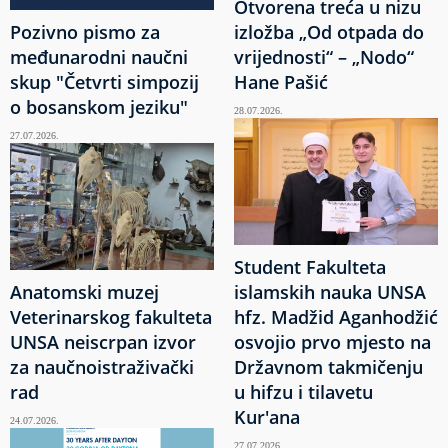
Otvorena treća u nizu
Pozivno pismo za
izložba „Od otpada do
međunarodni naučni
vrijednosti“ – „Nodo“
skup "Četvrti simpozij
Hane Pašić
o bosanskom jeziku"
28.07.2026.
27.07.2026.
Student Fakulteta
Anatomski muzej
islamskih nauka UNSA
Veterinarskog fakulteta
hfz. Madžid Aganhodžić
UNSA neiscrpan izvor
osvojio prvo mjesto na
za naučnoistraživački
Državnom takmičenju
rad
u hifzu i tilavetu
Kur'ana
24.07.2026.
27.07.2026.