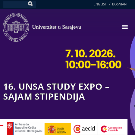
Skoči
ENGLISH
BOSNIAN
Pretraga
na
glavni
sadržaj
Univerzitet u Sarajevu
16. UNSA STUDY EXPO –
SAJAM STIPENDIJA