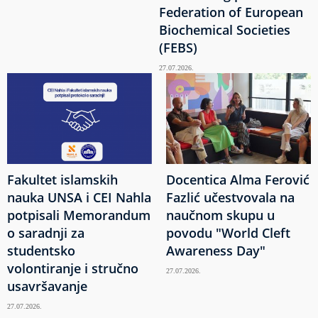
Federation of European
Biochemical Societies
(FEBS)
27.07.2026.
Fakultet islamskih
Docentica Alma Ferović
nauka UNSA i CEI Nahla
Fazlić učestvovala na
potpisali Memorandum
naučnom skupu u
o saradnji za
povodu "World Cleft
studentsko
Awareness Day"
volontiranje i stručno
27.07.2026.
usavršavanje
27.07.2026.