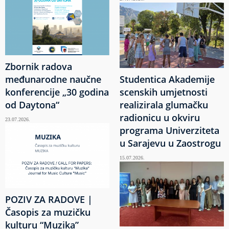
Zbornik radova
međunarodne naučne
Studentica Akademije
konferencije „30 godina
scenskih umjetnosti
od Daytona“
realizirala glumačku
radionicu u okviru
23.07.2026.
programa Univerziteta
u Sarajevu u Zaostrogu
15.07.2026.
POZIV ZA RADOVE |
Časopis za muzičku
kulturu “Muzika”