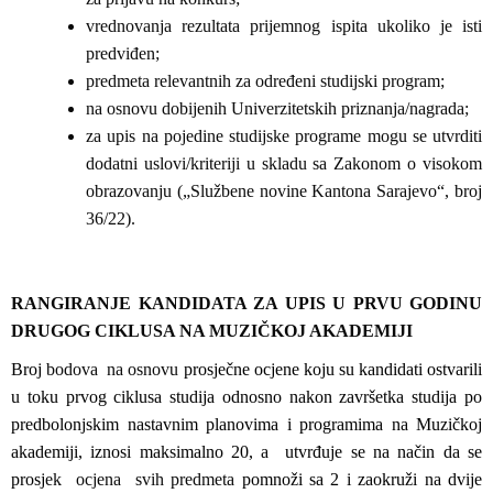
vrednovanja rezultata prijemnog ispita ukoliko je isti
predviđen;
predmeta relevantnih za određeni studijski program;
na osnovu dobijenih Univerzitetskih priznanja/nagrada;
za upis na pojedine studijske programe mogu se utvrditi
dodatni uslovi/kriteriji u skladu sa Zakonom o visokom
obrazovanju („Službene novine Kantona Sarajevo“, broj
36/22).
RANGIRANJE KANDIDATA ZA UPIS U PRVU GODINU
DRUGOG CIKLUSA NA MUZIČKOJ AKADEMIJI
Broj
bodova na osnovu
prosječne ocjene koju su kandidati ostvarili
u toku prvog ciklusa studija odnosno nakon završetka studija po
predbolonjskim nastavnim planovima i programima na Muzičkoj
akademiji, iznosi maksimalno 20, a utvrđuje se na način da se
prosj
ek ocjena svih predmeta
pomnoži sa 2 i zaokruži na dvije