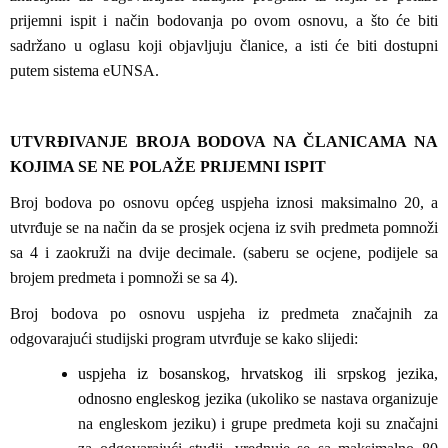
prijemni ispit i način bodovanja po ovom osnovu, a što će biti
sadržano u oglasu koji objavljuju članice, a isti će biti dostupni
putem sistema eUNSA.
UTVRĐIVANJE BROJA BODOVA NA ČLANICAMA NA
KOJIMA SE NE POLAŽE PRIJEMNI ISPIT
Broj bodova po osnovu općeg uspjeha iznosi maksimalno 20, a
utvrđuje se na način da se prosjek ocjena iz svih predmeta pomnoži
sa 4 i zaokruži na dvije decimale. (saberu se ocjene, podijele sa
brojem predmeta i pomnoži se sa 4).
Broj bodova po osnovu uspjeha iz predmeta značajnih za
odgovarajući studijski program utvrđuje se kako slijedi:
uspjeha iz bosanskog, hrvatskog ili srpskog jezika,
odnosno engleskog jezika
(ukoliko se nastava organizuje
na engleskom jeziku) i grupe predmeta koji su značajni