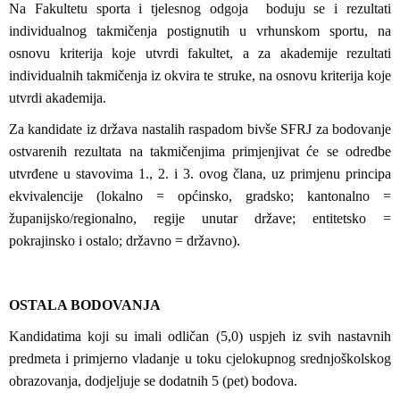
Na Fakultetu sporta i tjelesnog odgoja boduju se i rezultati
individualnog takmičenja postignutih u vrhunskom sportu, na
osnovu kriterija koje utvrdi fakultet, a za akademije rezultati
individualnih takmičenja iz okvira te struke, na osnovu kriterija koje
utvrdi akademija.
Za kandidate iz država nastalih raspadom bivše SFRJ za bodovanje
ostvarenih rezultata na takmičenjima primjenjivat će se odredbe
utvrđene u stavovima 1., 2. i 3. ovog člana, uz primjenu principa
ekvivalencije (lokalno = općinsko, gradsko; kantonalno =
županijsko/regionalno, regije unutar države; entitetsko =
pokrajinsko i ostalo; državno = državno).
OSTALA BODOVANJA
Kandidatima koji su imali odličan (5,0) uspjeh iz svih nastavnih
predmeta i primjerno vladanje u toku cjelokupnog srednjoškolskog
obrazovanja, dodjeljuje se dodatnih 5 (pet) bodova.