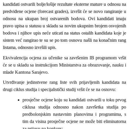
kandidati ostvarili bolje/lošije rezultate eksterne mature u odnosu na
predviđene ocjene (forecast grades), izvršit će se novo rangiranje u
odnosu na ukupan broj ostvarenih bodova. Ovi kandidati imaju
pravo upisa u statusu u skladu sa novim ukupnim brojem osvojenih
bodova i njihov upis neće uticati na status ostalih kandidata koje je
sistem već rangirao te su se po tom osnovu našli na konačnim rang
listama, odnosno izvršili upis.
Ekvivalencija ocjena za učenike sa završenim IB programom vršit
će se u skladu sa instrukcijom Ministarstva za obrazovanje, nauku i
mlade Kantona Sarajevo.
Utvrđivanje jedinstvene rang liste svih prijavljenih kandidata na
drugi ciklus studija i specijalistički studij vršit će se na osnovu:
prosječne ocjene koju su kandidati ostvarili u toku prvog
ciklusa studija odnosno nakon završetka studija po
predbolonjskim nastavnim planovima i programima, s
tim da visina prosječne ocjene ne može biti eliminatorna
za prijavu na konkurs;