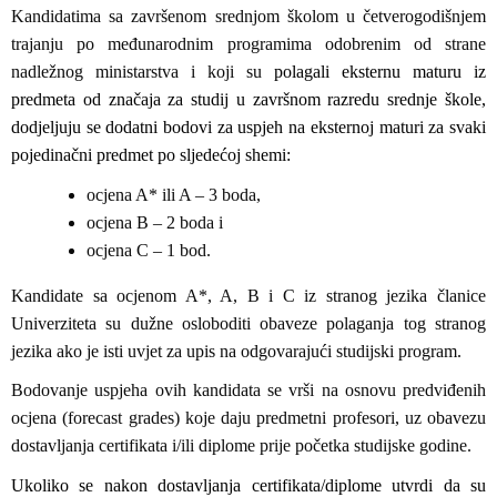
Kandidatima sa završenom srednjom školom u četverogodišnjem
trajanju po međunarodnim programima odobrenim od strane
nadležnog ministarstva i koji su
polagali eksternu maturu iz
predmeta od značaja za studij u završnom razredu srednje škole,
dodjeljuju se dodatni bodovi za uspjeh na eksternoj maturi za svaki
pojedinačni predmet po sljedećoj shemi:
ocjena A* ili A – 3 boda,
ocjena B – 2 boda i
ocjena C – 1 bod.
Kandidate sa ocjenom A*, A, B i C iz stranog jezika članice
Univerziteta su dužne osloboditi obaveze polaganja tog stranog
jezika ako je isti uvjet za upis na odgovarajući studijski program.
Bodovanje uspjeha ovih kandidata se vrši na osnovu predviđenih
ocjena (forecast grades) koje daju predmetni profesori, uz obavezu
dostavljanja certifikata i/ili diplome prije početka studijske godine.
Ukoliko se nakon dostavljanja certifikata/diplome utvrdi da su