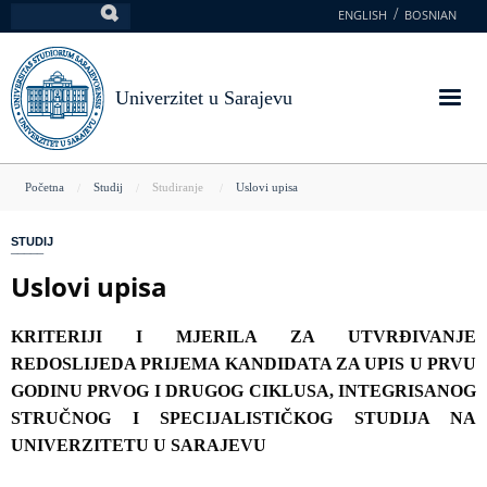
Skoči
ENGLISH
BOSNIAN
Pretraga
na
glavni
sadržaj
Univerzitet u Sarajevu
You
Početna
Studij
Studiranje
Uslovi upisa
are
STUDIJ
here
Uslovi upisa
KRITERIJI I MJERILA ZA UTVRĐIVANJE
REDOSLIJEDA PRIJEMA KANDIDATA ZA UPIS U PRVU
GODINU PRVOG I DRUGOG CIKLUSA, INTEGRISANOG
STRUČNOG I SPECIJALISTIČKOG STUDIJA NA
UNIVERZITETU U SARAJEVU