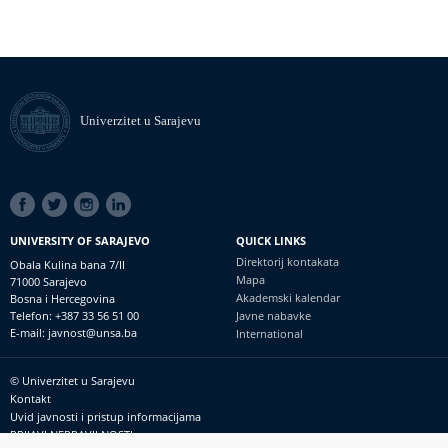
Univerzitet u Sarajevu
SOCIAL
LINKS
UNIVERSITY OF SARAJEVO
QUICK LINKS
Direktorij kontakata
Obala Kulina bana 7/II
Mapa
71000 Sarajevo
Akademski kalendar
Bosna i Hercegovina
Telefon: +387 33 56 51 00
Javne nabavke
E-mail: javnost@unsa.ba
International
© Univerzitet u Sarajevu
Footer
Kontakt
meni
Uvid javnosti i pristup informacijama
PRIJAVI NEPRAVILNOSTI