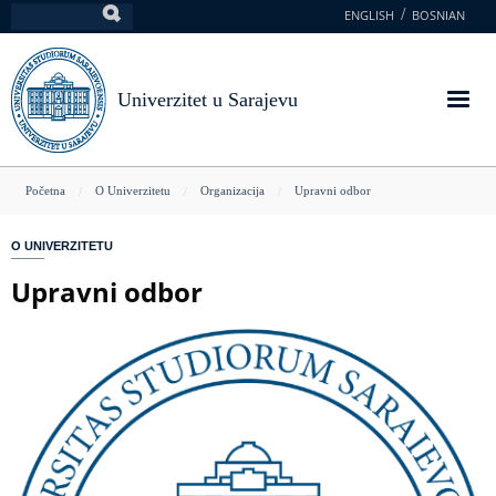
Skoči
ENGLISH
BOSNIAN
Pretraga
na
glavni
sadržaj
Univerzitet u Sarajevu
You
Početna
O Univerzitetu
Organizacija
Upravni odbor
are
O UNIVERZITETU
here
Upravni odbor