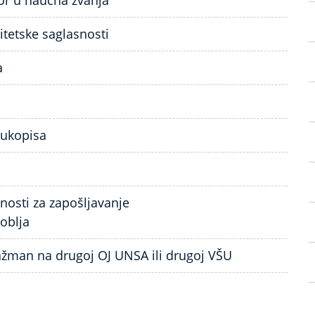
or u naučna zvanja
itetske saglasnosti
a
 rukopisa
snosti za zapošljavanje
oblja
ažman na drugoj OJ UNSA ili drugoj VŠU