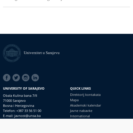
Univerzitet u Sarajevu
SOCIAL
LINKS
UNIVERSITY OF SARAJEVO
QUICK LINKS
Direktorij kontakata
Obala Kulina bana 7/II
Mapa
71000 Sarajevo
Akademski kalendar
Bosna i Hercegovina
Telefon: +387 33 56 51 00
Javne nabavke
E-mail: javnost@unsa.ba
International
© Univerzitet u Sarajevu
Footer