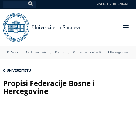
Skoči
ENGLISH
BOSNIAN
Pretraga
na
glavni
sadržaj
Univerzitet u Sarajevu
You
Početna
O Univerzitetu
Propisi
Propisi Federacije Bosne i Hercegovine
are
here
O UNIVERZITETU
Propisi Federacije Bosne i
Hercegovine