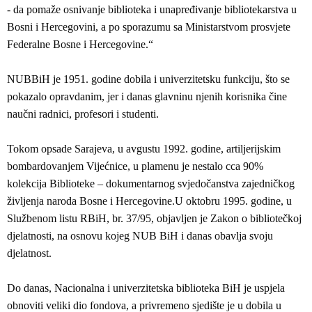
- da pomaže osnivanje biblioteka i unapređivanje bibliotekarstva u
Bosni i Hercegovini, a po sporazumu sa Ministarstvom prosvjete
Federalne Bosne i Hercegovine.“
NUBBiH je 1951. godine dobila i univerzitetsku funkciju, što se
pokazalo opravdanim, jer i danas glavninu njenih korisnika čine
naučni radnici, profesori i studenti.
Tokom opsade Sarajeva, u avgustu 1992. godine, artiljerijskim
bombardovanjem Vijećnice, u plamenu je nestalo cca 90%
kolekcija Biblioteke – dokumentarnog svjedočanstva zajedničkog
življenja naroda Bosne i Hercegovine.U oktobru 1995. godine, u
Službenom listu RBiH, br. 37/95, objavljen je Zakon o bibliotečkoj
djelatnosti, na osnovu kojeg NUB BiH i danas obavlja svoju
djelatnost.
Do danas, Nacionalna i univerzitetska biblioteka BiH je uspjela
obnoviti veliki dio fondova, a privremeno sjedište je u dobila u