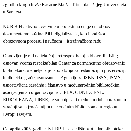
zgradi u krugu bivše Kasarne Maršal Tito – današnjeg Univerziteta
u Sarajevu.
NUB BiH aktivno učestvuje u projektima čiji je cilj obnova
dokumentarne baštine BiH, digitalizacija, kao i podrška
obrazovnom procesu i naučnom – istraživačkom radu.
Obnovljen je rad na tekućoj i retrospektivnoj bibliografiji BiH;
osnovan veoma respektabilan Centar za permanentno obrazovanje
bibliotekara; utemeljena je laboratorija za restauraciju i prezervaciju
bibliotečke građe; osnovane su Agencije za ISBN, ISSN, ISMN;
uspostavljena saradnja i članstvo u međunarodnim bibliotečkim
asocijacijama i organizacijama : IFLA, CDNL ,CENL,
EUROPEANA, LIBER, te su potpisani međunarodni sporazumi o
saradnji sa najznačajnijim nacionalnim bibliotekama u regionu,
Evropi i svijetu.
Od aprila 2005. godine, NUBBiH je sjedište Virtualne biblioteke