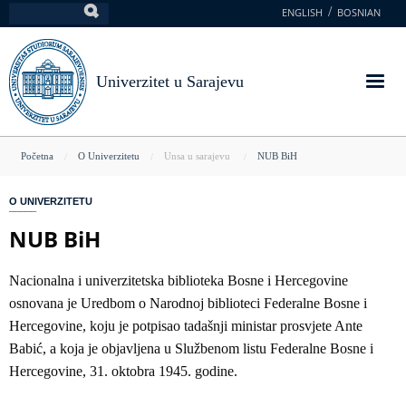
Skoči
ENGLISH
BOSNIAN
Pretraga
na
glavni
sadržaj
Univerzitet u Sarajevu
You
Početna
O Univerzitetu
Unsa u sarajevu
NUB BiH
are
O UNIVERZITETU
here
NUB BiH
Nacionalna i univerzitetska biblioteka Bosne i Hercegovine
osnovana je Uredbom o Narodnoj biblioteci Federalne Bosne i
Hercegovine, koju je potpisao tadašnji ministar prosvjete Ante
Babić, a koja je objavljena u Službenom listu Federalne Bosne i
Hercegovine, 31. oktobra 1945. godine.