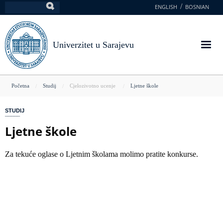
Skoči
ENGLISH
BOSNIAN
Pretraga
na
glavni
sadržaj
Univerzitet u Sarajevu
You
Početna
Studij
Cjelozivotno ucenje
Ljetne škole
are
STUDIJ
here
Ljetne škole
Za tekuće oglase o Ljetnim školama molimo pratite konkurse.