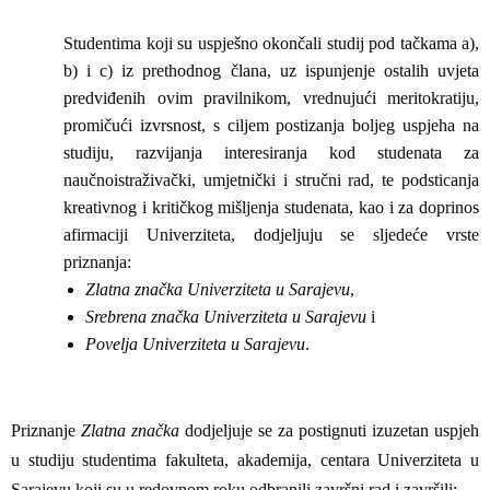
Studentima koji su uspješno okončali studij pod tačkama a),
b) i c) iz prethodnog člana, uz ispunjenje ostalih uvjeta
predviđenih ovim pravilnikom, vrednujući meritokratiju,
promičući izvrsnost, s ciljem postizanja boljeg uspjeha na
studiju, razvijanja interesiranja kod studenata za
naučnoistraživački, umjetnički i stručni rad, te podsticanja
kreativnog i kritičkog mišljenja studenata, kao i za doprinos
afirmaciji Univerziteta, dodjeljuju se sljedeće vrste
priznanja:
Zlatna značka Univerziteta u Sarajevu
,
Srebrena značka Univerziteta u Sarajevu
i
Povelja Univerziteta u Sarajevu
.
Priznanje
Zlatna značka
dodjeljuje se za postignuti izuzetan uspjeh
u studiju studentima fakulteta, akademija, centara Univerziteta u
Sarajevu koji su u redovnom roku odbranili završni rad i završili: