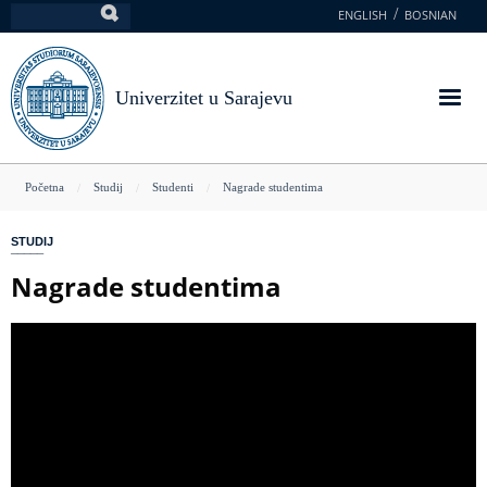
Skoči
ENGLISH
BOSNIAN
Pretraga
na
glavni
sadržaj
Univerzitet u Sarajevu
You
Početna
Studij
Studenti
Nagrade studentima
are
STUDIJ
here
Nagrade studentima