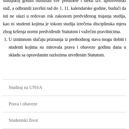
studijskoj godini odslušali sve predmete i stekli tzv. apsolventski
staž, a odbranili završni rad do 1. 11. kalendarske godine, budući da
isti ne ulazi u redovan rok zakonom predviđenog trajanja studija,
kao ni studenti kojima je tokom studija izrečena disciplinska mjera
zbog kršenja normi predviđenih Statutom i važećim pravilnicima.
U iznimnom slučaju priznanja iz prethodnog stava mogu dobiti i
studenti kojima su mirovala prava i obaveze godinu dana u
skladu sa opravdanim razlozima utvrđenim Statutom.
GLAVNA NAVIGACIJA
Studiraj na UNSA
Prava i obaveze
Studentski život