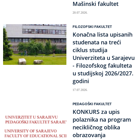
Mašinski fakultet
20.07.2026.
FILOZOFSKI FAKULTET
Konačna lista upisanih
studenata na treći
ciklus studija
Univerziteta u Sarajevu
- Filozofskog fakulteta
u studijskoj 2026/2027.
godini
17.07.2026.
PEDAGOŠKI FAKULTET
KONKURS za upis
polaznika na program
necikličnog oblika
obrazovanja