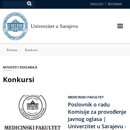
Skoči
ENGLISH
BOSNIAN
Pretraga
na
glavni
sadržaj
Univerzitet u Sarajevu
You
Početna
Konkursi
are
here
NOVOSTI I DOGAĐAJI
Konkursi
MEDICINSKI FAKULTET
Poslovnik o radu
Komisije za provođenje
Javnog oglasa |
Univerzitet u Sarajevu -