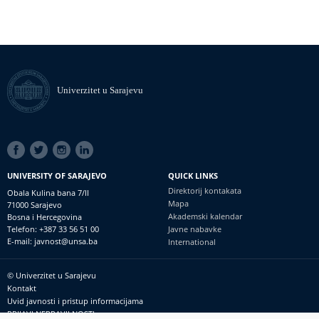
Univerzitet u Sarajevu
SOCIAL
LINKS
UNIVERSITY OF SARAJEVO
QUICK LINKS
Direktorij kontakata
Obala Kulina bana 7/II
Mapa
71000 Sarajevo
Akademski kalendar
Bosna i Hercegovina
Telefon: +387 33 56 51 00
Javne nabavke
E-mail: javnost@unsa.ba
International
© Univerzitet u Sarajevu
Footer
Kontakt
meni
Uvid javnosti i pristup informacijama
PRIJAVI NEPRAVILNOSTI