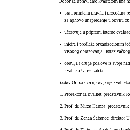
Odbor za upravljanje kvalitetom ima n
prati primjenu pravila i procedura r
za njihovo unapređenje u okviru oba
učestvuje u pripremi interne evaluac
inicira i predlaže organizacionim je
visokog obrazovanja i istraživačkog
obavlja i druge poslove iz svoje na
kvaliteta Univerziteta
Sastav Odbora za upravljanje kvaliteto
Prorektor za kvalitet, predstavnik R
Prof. dr. Mirza Hamza, predstavnik
Prof. dr. Zenan Šabanac, direktor U
Prof. dr. Ehlimana Spahić, predsje