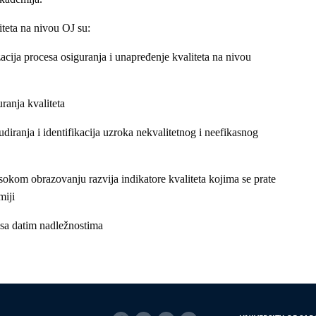
teta na nivou OJ su:
zacija procesa osiguranja i unapređenje kvaliteta na nivou
uranja kvaliteta
udiranja i identifikacija uzroka nekvalitetnog i neefikasnog
isokom obrazovanju razvija indikatore kvaliteta kojima se prate
miji
u sa datim nadležnostima