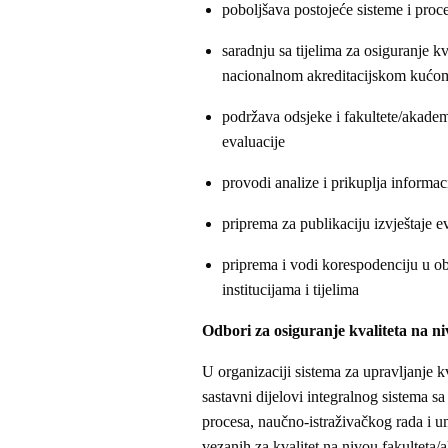
poboljšava postojeće sisteme i proc
saradnju sa tijelima za osiguranje k
nacionalnom akreditacijskom kućo
podržava odsjeke i fakultete/akadem
evaluacije
provodi analize i prikuplja informac
priprema za publikaciju izvještaje e
priprema i vodi korespodenciju u ob
institucijama i tijelima
Odbori za osiguranje kvaliteta na n
U organizaciji sistema za upravljanje k
sastavni dijelovi integralnog sistema s
procesa, naučno-istraživačkog rada i 
vezanih za kvalitet na nivou fakulteta/