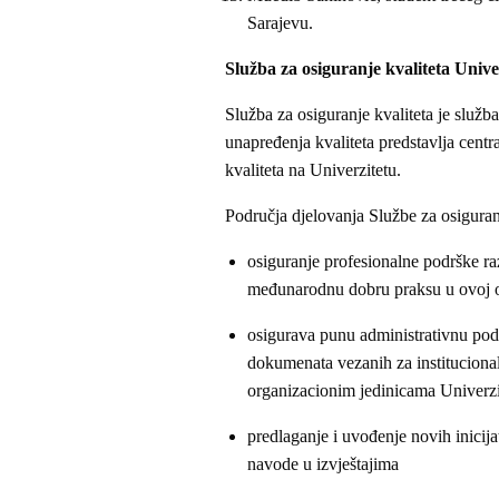
Sarajevu.
Služba za osiguranje kvaliteta Univ
Služba za osiguranje kvaliteta je služb
unapređenja kvaliteta predstavlja cent
kvaliteta na Univerzitetu.
Područja djelovanja Službe za osiguranj
osiguranje profesionalne podrške raz
međunarodnu dobru praksu u ovoj o
osigurava punu administrativnu pod
dokumenata vezanih za institucionaln
organizacionim jedinicama Univerzi
predlaganje i uvođenje novih inicijat
navode u izvještajima