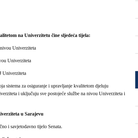
litetom na Univerzitetu čine sljedeća tijela:
 nivou Univerziteta
ivou Univerziteta
J Univerziteta
ja sistema za osiguranje i upravljanje kvalitetom djeluju
erziteta i uključuju sve postojeće službe na nivou Univerziteta i
iverziteta u Sarajevu
čno i savjetodavno tijelo Senata.