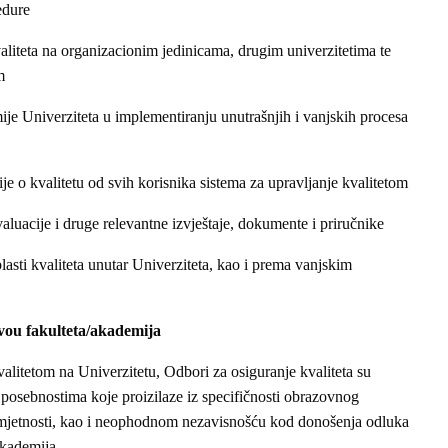
edure
valiteta na organizacionim jedinicama, drugim univerzitetima te
m
ije Univerziteta u implementiranju unutrašnjih i vanjskih procesa
ije o kvalitetu od svih korisnika sistema za upravljanje kvalitetom
valuacije i druge relevantne izvještaje, dokumente i priručnike
lasti kvaliteta unutar Univerziteta, kao i prema vanjskim
ivou fakulteta/akademija
valitetom na Univerzitetu, Odbori za osiguranje kvaliteta su
a posebnostima koje proizilaze iz specifičnosti obrazovnog
umjetnosti, kao i neophodnom nezavisnošću kod donošenja odluka
akademija.