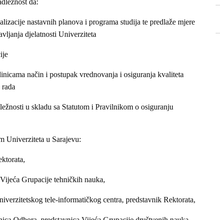
adležnost da:
ealizacije nastavnih planova i programa studija te predlaže mjere
vljanja djelatnosti Univerziteta
ije
dinicama način i postupak vrednovanja i osiguranja kvaliteta
 rada
dležnosti u skladu sa Statutom i Pravilnikom o osiguranju
m Univerziteta u Sarajevu:
ektorata,
 Vijeća Grupacije tehničkih nauka,
niverzitetskog tele-informatičkog centra, predstavnik Rektorata,
dnica Odbora, predstavnica Vijeća Grupacije društvenih nauka,